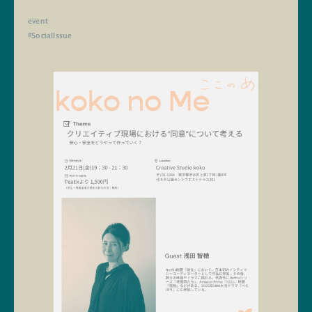
event
#SocialIssue