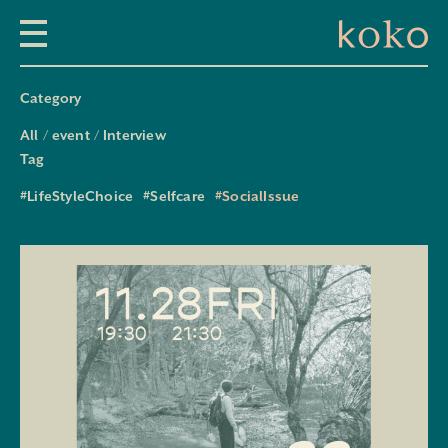
Category
All
event
Interview
Tag
#LifeStyleChoice
#Selfcare
#SocialIssue