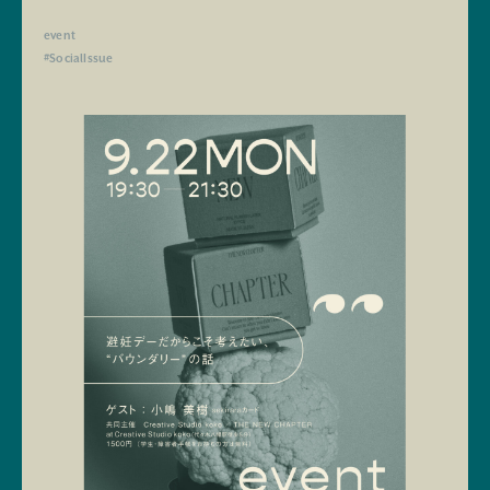
event
#SocialIssue