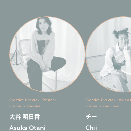
Creative Director
Planner
Creative Director
Video 
Pronoun: she/her
Pronoun: she / her
大谷 明日香
チー
Asuka Otani
Chii