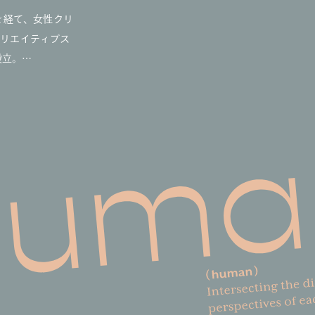
を経て、女性クリ
クリエイティブス
設立。
、グローバルな視
ディレクションを
ーダーなどのグロ
ンドや、ライフス
業案件を多数担当
やウェルビーイン
ンテンツの企画・
われたイベント
の映像制作をはじめ、
積極的に携わって
のMEGUMIな