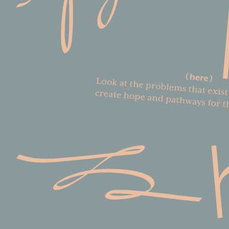
ナビリティ、多様な美のあり方、ウェル
どのYouTubeチャン
ビーイングなどの社会的イシューを基軸
手がける。2023年に立
としたブランドのコンセプト開発からク
す」では、投稿開始から
リエイティブ戦略設計、コンテンツ企画
登録者数10万人を達成
制作に携わる。社会背景とブランドなら
呼んだ。
ではの価値観や意思、ユーザーのリアル
な声が交差する部分にこだわり企画を行
Website
う。
Instagram
Twitter
Instagram
Twitter