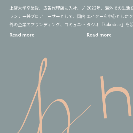
上智大学卒業後、広告代理店に入社。プ
2022年、海外での生活
ランナー兼プロデューサーとして、国内
エイターを中心とした
外の企業のブランディング、コミュニケ
タジオ「kokodear」を
ーション戦略設計から実施までを担当。
動画コンテンツを軸に
Read more
Read more
YOUNG SPIKES2016日本代表選考で
点でのクリエイティブ
BRONZE受賞時、テーマが「ジェンダー
手がける。エスティロ
不平等」だったことを機にクリエイティ
ーバルビューティブラ
ブを通じて社会問題に取り組みたいと考
タイル領域における企
え、2017年にRe.ingプロジェクトに参
し、多様な美のあり方
画、2019年にCreative Studio REINGを立
グをテーマに、動画コ
ち上げる。その後、広告や表現の制作過
制作を行っている。
程においても多様な視点が尊重される場
カンヌ国際映画祭で行
をつくりたいという思いで2022年に女
「JAPAN NIGHT」
性・ノンバイナリーのクリエイターを中
海外プロジェクトにも
心としたCreative Collective koko、
いる。
（株）kokodearを設立。DE＆I、サステ
また、モデルの梨花や女優