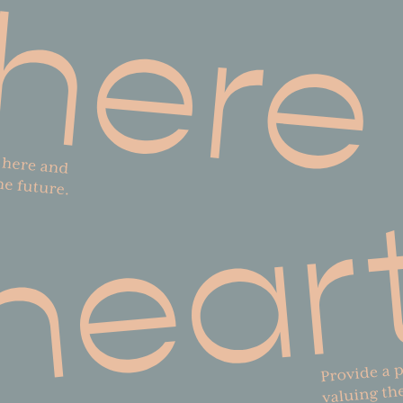
ネルの撮影・編集も
ち上げた「梨花で
わずか3ヶ月で
し、大きな話題を