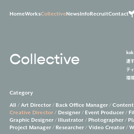
Home
Works
Collective
News
Info
Recruit
Contact
k
Collective
連
テ
環
Category
All
Art Director
Back Office Manager
Content
Creative Director
Designer
Event Producer
Fi
Graphic Designer
Illustrator
Photographer
Pl
Project Manager
Researcher
Video Creator
W