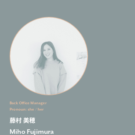
Back Office Manager
Pronoun: she / her
藤村 美穂
Miho Fujimura