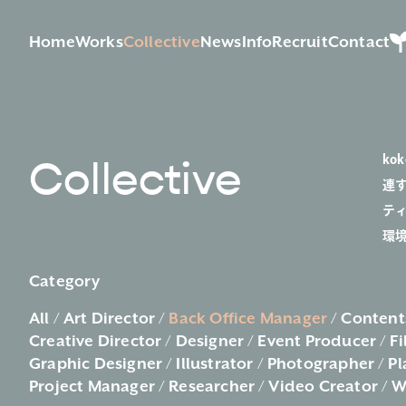
Home
Works
Collective
News
Info
Recruit
Contact
k
Collective
連
テ
環
Category
All
Art Director
Back Office Manager
Content
Creative Director
Designer
Event Producer
Fi
Graphic Designer
Illustrator
Photographer
Pl
Project Manager
Researcher
Video Creator
W