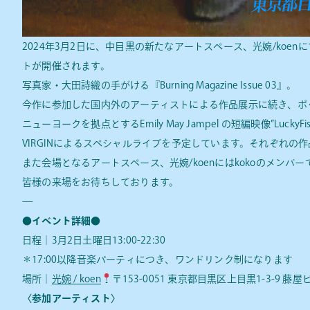
2024年3月2日に、中目黒の新たなアートスペース、光婉/koenにて『BUR
トが開催されます。
写真家・大田詩織の手がける『Burning Magazine Issue 03』。
今作に参加した国内外のアーティストによる作品展示に続き、ポ
ニューヨークを拠点とするEmily May Jampel の短編映像”Luck
VIRGINによるスペシャルライブを予定しています。それぞれの
また会場となるアートスペース、光婉/koenにはkokoのメン
皆様の来場をお待ちしております。
—
●イベント詳細●
日程｜3月2日土曜日13:00-22:30
＊17:00以降音楽パーティにつき、ワンドリンク制になります
場所｜
光婉 / koen
〒153-0051 東京都目黒区上目黒1-3-9 藤屋
〈参加アーティスト〉