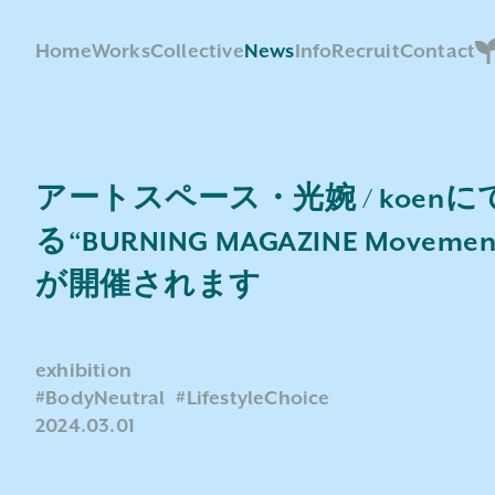
Home
Works
Collective
News
Info
Recruit
Contact
アートスペース・光婉 / koe
る“BURNING MAGAZINE Move
が開催されます
exhibition
#BodyNeutral
#LifestyleChoice
2024.03.01