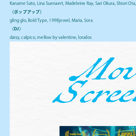
Kaname Sato, Lina Suenaert, Madeleine Ray, Sari Okura, Shiori Ota,
〈ポップアップ〉
gling glo, Bold Type, 1998jewel, Maria, Sora
〈DJ〉
daisy, calpico, mellow by valentine, lorailos