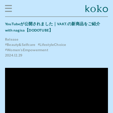
YouTubeが公開されました｜VAKT.の新商品をご紹介
with nagisa【DODOTUBE】
Release
#Beauty&Selfcare
#LifestyleChoice
#Women’sEmpowerment
2024.12.29