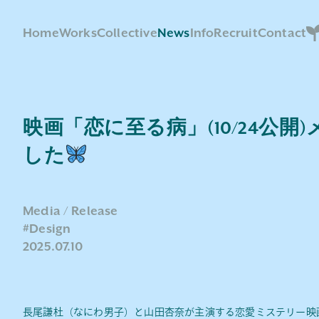
Home
Works
Collective
News
Info
Recruit
Contact
映画「恋に至る病」(10/24公
した
Media
Release
#Design
2025.07.10
長尾謙杜（なにわ男子）と山田杏奈が主演する恋愛ミステリー映