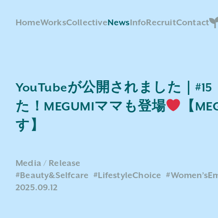
Home
Works
Collective
News
Info
Recruit
Contact
YouTubeが公開されました｜#
た！MEGUMIママも登場
【M
す】
Media
Release
#Beauty&Selfcare
#LifestyleChoice
#Women’sE
2025.09.12